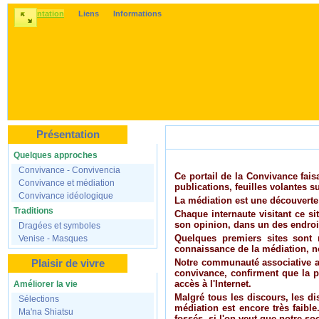
Présentation
Liens
Informations
Présentation
Participez à Convivance 
Quelques approches
Convivance - Convivencia
Ce portail de la Convivance fais
Convivance et médiation
publications, feuilles volantes s
Convivance idéologique
La médiation est une découverte
Traditions
Chaque internaute visitant ce si
son opinion, dans un des endroit
Dragées et symboles
Quelques premiers sites sont m
Venise - Masques
connaissance de la médiation, no
Plaisir de vivre
Notre communauté associative a s
convivance, confirment que la por
accès à l'Internet.
Améliorer la vie
Malgré tous les discours, les di
Sélections
médiation est encore très faibl
Ma'na Shiatsu
fossés, si l'on veut que notre so