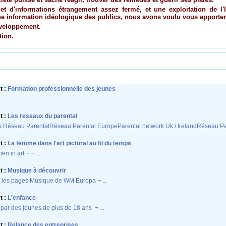
et d'informations étrangement assez fermé, et une exploitation de l'
ne information idéologique des publics, nous avons voulu vous apporter 
éveloppement.
tion.
t :
Formation professionnelle des jeunes
t :
Les reseaux du parental
s Réseau ParentalRéseau Parental EuropeParental network Uk / IrelandRéseau Pare
t :
La femme dans l'art pictural au fil du temps
n in art ¬ ¬ ...
t :
Musique à découvrir
 les pages Musique de WM Europa ¬ ...
t :
L'enfance
par des jeunes de plus de 18 ans ¬ ...
t :
Relance des entreprises