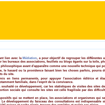
- Médiation
ant lien avec la
Médiation
, a pour objectif de regrouper les différentes
ur les bureaux des associations, feuillets ou blogs égarés sur la toile, p
 philosophique avant d'apparaître comme une nouvelle technique qui po
te, le hasard ou la providence faisant bien les choses parfois, pourra 
s du site.
is en liens permanents, pour appuyer l'association éditrice et élar
tamment familiale, dans l'esprit de la convivance.
ouhaité ce développement, car les statistiques de visites des sites de 
tion sociale qui consulte les sites est celle fragilisée par des difficul
spositifs qui se mettent en place, les associations et organismes qui s
e. Le développement du faisceau des consultations est indispensable s
ciété puisse et sache réagir, trouver des remèdes et guérir ses plaies.