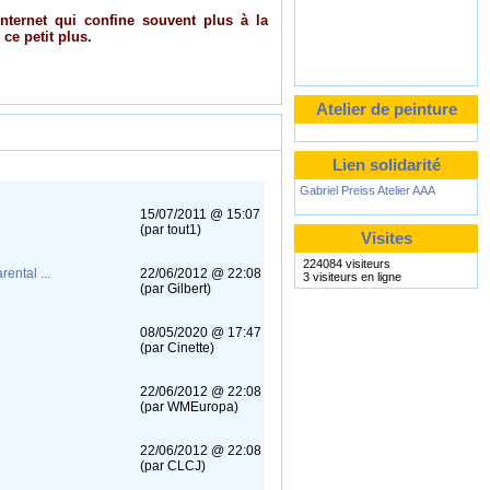
Internet qui confine souvent plus à la
ce petit plus.
Atelier de peinture
Lien solidarité
Gabriel Preiss Atelier AAA
15/07/2011 @ 15:07
(par tout1)
Visites
224084 visiteurs
ntal ...
22/06/2012 @ 22:08
3 visiteurs en ligne
(par Gilbert)
08/05/2020 @ 17:47
(par Cinette)
22/06/2012 @ 22:08
(par WMEuropa)
22/06/2012 @ 22:08
(par CLCJ)