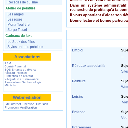
Recettes de cuisine
Dans un système administratif 
Atelier de peinture
recherche de profits qu'à la bon
Les anges
Il vous appartient d'aider son d
Les roses
Bonne lecture et bonne participa
Mona Teulière
Serge Tissot
Informations en direct
Cadeaux de luxe
Le Souk des filles
Stylos en bois précieux
Emploi
Suje
...
Associations
PEM
Réseaux associatifs
Suje
Comité Parental
SOS Enfants du divorce
Site
Réseau Parental
Protection de l'enfant
Villégiature et Convivance
Peinture
Suje
Association d'Anthropologie
Médiation
Wome
Loisirs
Suje
Webmédiation
Voir
Site internet Création Diffusion
Promotion Amélioration
Enfance
Suje
Vue 
Entreprises
Suje